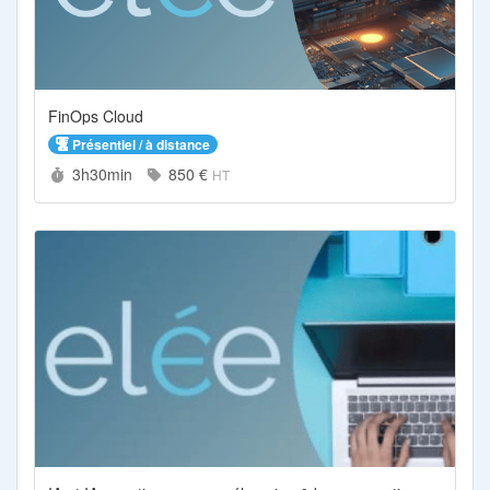
FinOps Cloud
Présentiel / à distance
Durée :
Prix :
3h30min
850 €
HT