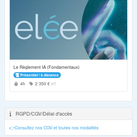
Le Règlement IA (Fondamentaux)
Présentiel / à distance
Durée :
Prix :
4h
2 350 €
HT
RGPD/CGV/Délai d'accès
👉Consultez nos CGV et toutes nos modalités