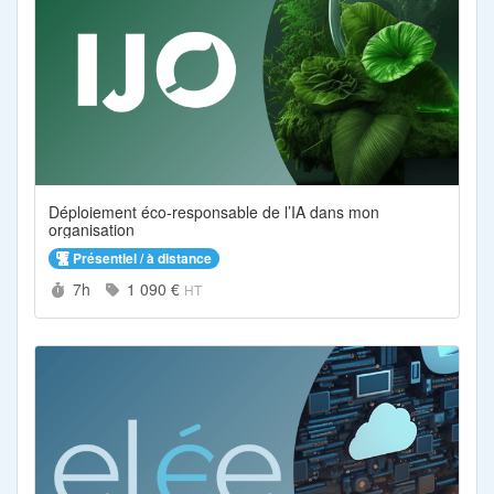
Déploiement éco-responsable de l’IA dans mon
organisation
Présentiel / à distance
Durée :
Prix :
7h
1 090 €
HT