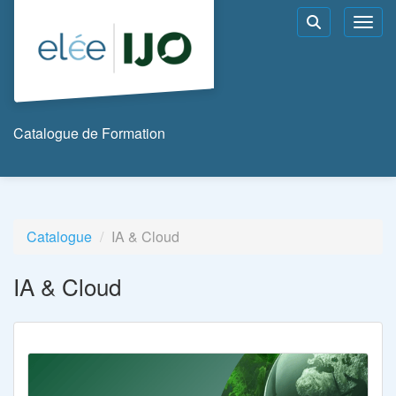
Aller au menu principal
Aller au contenu principal
Personnaliser l'interface
Toggl
Rechercher u
Catalogue de Formation
Catalogue
IA & Cloud
IA & Cloud