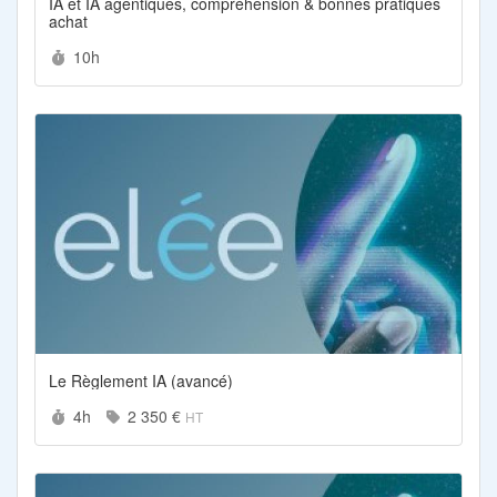
IA et IA agentiques, compréhension & bonnes pratiques
achat
Durée :
10h
Le Règlement IA (avancé)
Durée :
Prix :
4h
2 350 €
HT