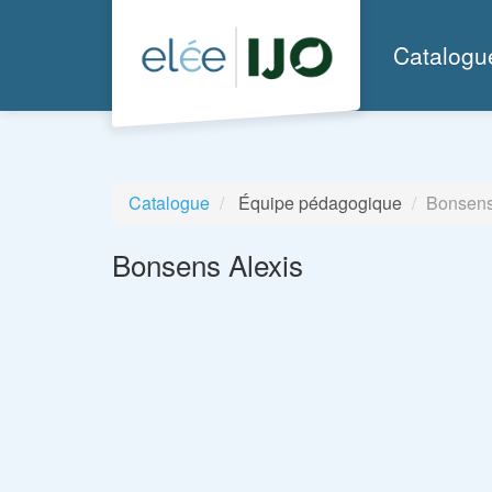
Aller au menu principal
Aller au contenu principal
Personnaliser l'interface
Catalogu
Catalogue
Équipe pédagogique
Bonsens
Bonsens Alexis