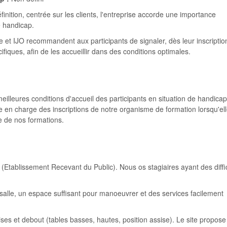
éfinition, centrée sur les clients, l'entreprise accorde une importance
de handicap.
e et IJO recommandent aux participants de signaler, dès leur inscription
ifiques, afin de les accueillir dans des conditions optimales.
eilleures conditions d'accueil des participants en situation de handicap
e en charge des inscriptions de notre organisme de formation lorsqu'el
ne de nos formations.
Etablissement Recevant du Public). Nous os stagiaires ayant des diffi
 salle, un espace suffisant pour manoeuvrer et des services facilement
sises et debout (tables basses, hautes, position assise). Le site propos