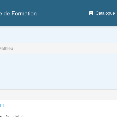
e de Formation
Catalogue
Mathieu
'IT
p :
Non défini