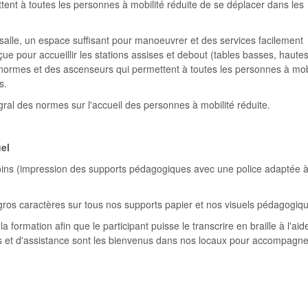
ent à toutes les personnes à mobilité réduite de se déplacer dans les
 salle, un espace suffisant pour manoeuvrer et des services facilement
nçue pour accueillir les stations assises et debout (tables basses, hautes
x normes et des ascenseurs qui permettent à toutes les personnes à mob
ns.
égral des normes sur l'accueil des personnes à mobilité réduite.
uel
oins (impression des supports pédagogiques avec une police adaptée à
 gros caractères sur tous nos supports papier et nos visuels pédagogi
a formation afin que le participant puisse le transcrire en braille à l'aid
ides et d'assistance sont les bienvenus dans nos locaux pour accompagne
f