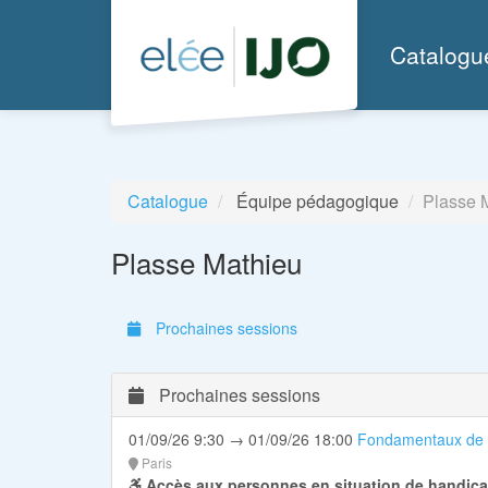
Aller au menu principal
Aller au contenu principal
Personnaliser l'interface
Catalogu
Catalogue
Équipe pédagogique
Plasse 
Plasse Mathieu
Prochaines sessions
Prochaines sessions
01/09/26 9:30 → 01/09/26 18:00
Fondamentaux de l
Paris
Accès aux personnes en situation de handica