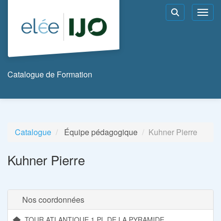
Aller au menu principal
Aller au contenu principal
Personnaliser l'interface
Toggl
Rechercher u
Catalogue de Formation
Catalogue
Équipe pédagogique
Kuhner Pierre
Kuhner Pierre
Nos coordonnées
TOUR ATLANTIQUE 1 PL DE LA PYRAMIDE