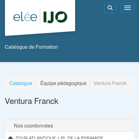
Aller au menu principal
Aller au contenu principal
Personnaliser l'interface
Toggl
Rechercher u
Catalogue de Formation
Catalogue
Équipe pédagogique
Ventura Franck
Ventura Franck
Nos coordonnées
TOUR ATLANTIQUE 1 PL DE LA PYRAMIDE