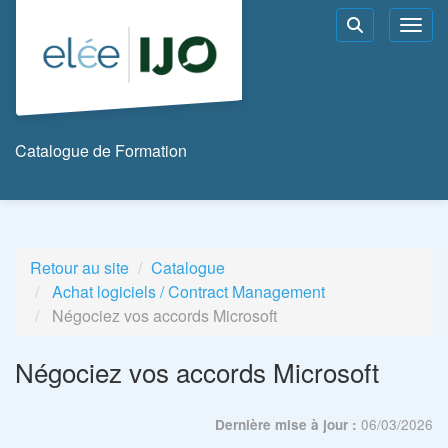
Aller au menu principal
Aller au contenu principal
Personnaliser l'interface
Toggl
Rechercher u
Catalogue de Formation
Retour au site
Catalogue
Achat logiciels / Contract Management
Négociez vos accords Microsoft
Négociez vos accords Microsoft
06/03/2026
Dernière mise à jour :